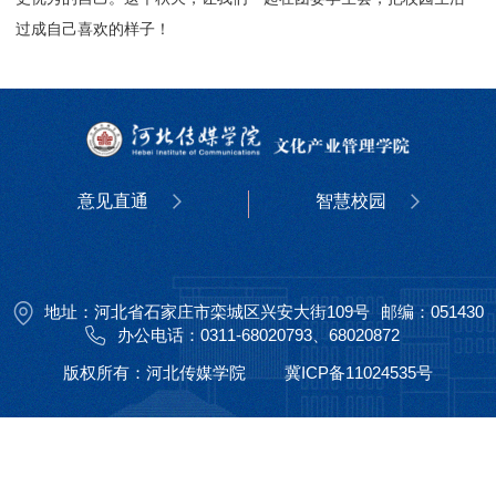
过成自己喜欢的样子！
意见直通
智慧校园
校长在线
校长信箱
书记信箱
统一认证
协同办公
地址：河北省石家庄市栾城区兴安大街109号
邮编：051430
办公电话：0311-68020793、68020872
版权所有：河北传媒学院
冀ICP备11024535号